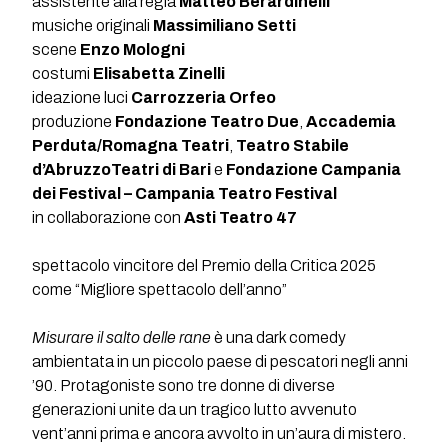
assistente alla regia
Matteo Berardinelli
musiche originali
Massimiliano Setti
scene
Enzo Mologni
costumi
Elisabetta Zinelli
ideazione luci
Carrozzeria Orfeo
produzione
Fondazione Teatro Due
,
Accademia
Perduta/Romagna Teatri
,
Teatro Stabile
d’AbruzzoTeatri di Bari
e
Fondazione Campania
dei Festival – Campania Teatro Festival
in collaborazione con
Asti Teatro 47
spettacolo vincitore del Premio della Critica 2025
come “Migliore spettacolo dell’anno”
Misurare il salto delle rane
è una dark comedy
ambientata in un piccolo paese di pescatori negli anni
’90. Protagoniste sono tre donne di diverse
generazioni unite da un tragico lutto avvenuto
vent’anni prima e ancora avvolto in un’aura di mistero.