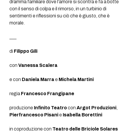
dramma familiare dove l’amore si scontra e fa a botte
con il senso di colpa e il rimorso, in un turbinio di
sentimenti e riflessioni su ciò che è giusto, che è
morale.
___
di
Filippo Gili
con
Vanessa Scalera
e con
Daniela Marra
e
Michela Martini
regia
Francesco Frangipane
produzione
Infinito Teatro
con
Argot Produzioni
,
Pierfrancesco Pisani
e
Isabella Borettini
in coproduzione con
Teatro delle Briciole Solares