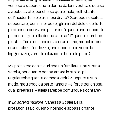
venisse a sapere che la donna da lui investita e uccisa
avrebbe avuto, per chissà quale male, nell’istante
dell’incidente, solo tre mesi di vita? Sarebbe riuscito a
sopportare, con minor peso, gli anni del dolo e del lutto,
gli stessi in cui vivono per chissà quanti anni ancora, le
persone legate alla donna uccisa? E quanto sarebbe
giusto offrire alla coscienza di un uomo, macchiatosi
di una tale nefandezza, una scorciatoia verso la
leggerezza, verso la diluizione di un tale peso?
Ma poi siamo così sicuri che un familiare, una strana
sorella, per quanto possa amare lo stolto, gli
regalerebbe questa comoda verità? Oppure a suo
modo, mettendo da parte l’amore – e forse per chissà
quali pregressi – gliela farebbe comunque scontare?
In
La sorella migliore
, Vanessa Scalera è la
protagonista di questo intenso e appassionante