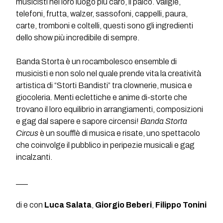
musicisti nel loro luogo più caro, il palco. Valigie,
telefoni, frutta, walzer, sassofoni, cappelli, paura,
carte, tromboni e coltelli, questi sono gli ingredienti
dello show più incredibile di sempre.
Banda Storta è un rocambolesco ensemble di
musicisti e non solo nel quale prende vita la creatività
artistica di “Storti Bandisti” tra clownerie, musica e
giocoleria. Menti eclettiche e anime di-storte che
trovano il loro equilibrio in arrangiamenti, composizioni
e gag dal sapere e sapore circensi!
Banda Storta
Circus
è un soufflè di musica e risate, uno spettacolo
che coinvolge il pubblico in peripezie musicali e gag
incalzanti.
___
di e con
Luca Salata
,
Giorgio Beberi
,
Filippo Tonini